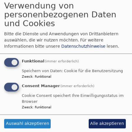
Verwendung von
Rund um Trennung und
personenbezogenen Daten
Scheidung Fr. 27.11.26
und Cookies
von 16-19 Uhr
Bitte die Dienste und Anwendungen von Drittanbietern
auswählen, die wir nutzen möchten.
Für weitere
Hat die Beziehung
Informationen bitte unsere
Datenschutzhinweise
lesen.
noch eine Chance
oder geht der Weg
Funktional
(immer erforderlich)
weiter in Richtung
Speichern von Daten: Cookie für die Benutzersitzung
getrennt leben?
Zweck
:
Funktional
Was bedeutet dies
Consent Manager
(immer erforderlich)
im Blick auf die
Kinder? Wie geht
Cookie Consent speichert Ihre Einwilligungsstatus im
Browser
es für mich
Bildrechte
Pixabay
Zweck
:
Funktional
weiter? Rund um eine (mögliche) Trennung
werden viele (juristische) Fragen
aufgeworfen.
Um gute Entscheidungen
Auswahl akzeptieren
Alle akzeptieren
treffen zu können, braucht es