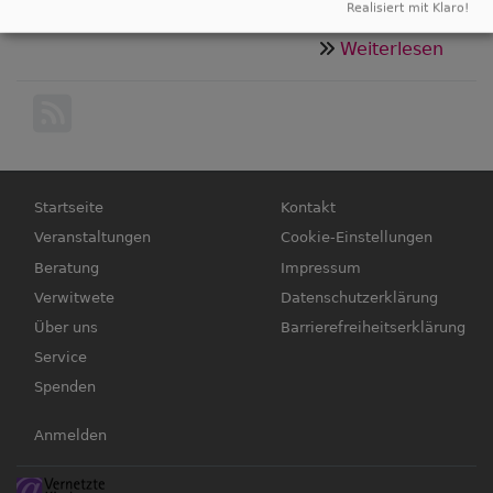
Realisiert mit Klaro!
frühzeitig solide Informationen.
über
Weiterlesen
Rund
um
Tren
und
Sche
Hauptnavigation
Fußbereichsmenü
Fr.
Startseite
Kontakt
27.11
Veranstaltungen
Cookie-Einstellungen
von
Beratung
Impressum
16-
Verwitwete
Datenschutzerklärung
19
Über uns
Barrierefreiheitserklärung
Uhr
Service
Spenden
Benutzermenü
Anmelden