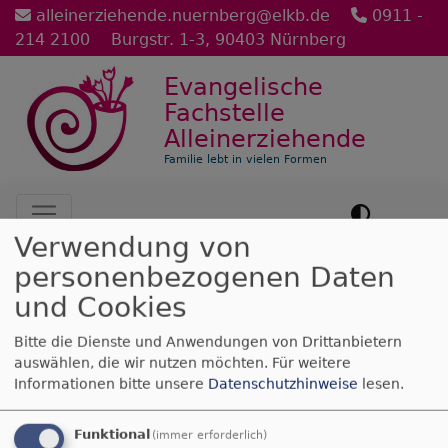
Direkt
alleinerziehende.nuernberg@elkb.de
0911 -
zum
214 2100
Burgstr. 1-3, 90403 Nürnberg
Inhalt
Evangelische
Fachstelle
Alleinerziehende
Familie lebt in vielen Formen
Hauptnavigation
Verwendung von
personenbezogenen Daten
Startseite
Trauer
und Cookies
Bitte die Dienste und Anwendungen von Drittanbietern
Trauer
auswählen, die wir nutzen möchten.
Für weitere
Informationen bitte unsere
Datenschutzhinweise
lesen.
Verwitwete mit Kindern
Funktional
(immer erforderlich)