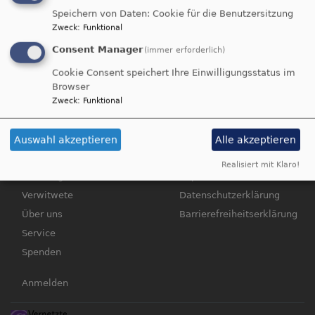
Speichern von Daten: Cookie für die Benutzersitzung
Zweck
:
Funktional
übe
Weiterlesen
Consent Manager
(immer erforderlich)
Ver
mit
Cookie Consent speichert Ihre Einwilligungsstatus im
Kin
Browser
Zweck
:
Funktional
Hauptnavigation
Fußbereichsmenü
Startseite
Kontakt
Auswahl akzeptieren
Alle akzeptieren
Veranstaltungen
Cookie-Einstellungen
Realisiert mit Klaro!
Beratung
Impressum
Verwitwete
Datenschutzerklärung
Über uns
Barrierefreiheitserklärung
Service
Spenden
Benutzermenü
Anmelden